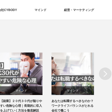
社CYBODY
マインド
経営・マーケティング
Next
マインド
マインド
あなたは転職するべきなのか？
２０代、３０代は何に投資する
もう仕
経営・マーケティング
経営・マーケティング
ワークライフバランスがとれる
べきなのか？将来的な利益を最
ない！
会社で働こう
大化する資産運用とは
法とは