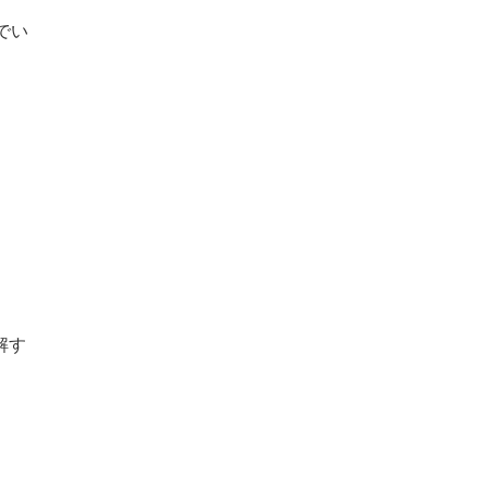
でい
解す