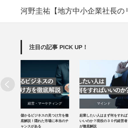
河野圭祐【地方中小企業社長の
注目の記事 PICK UP！
グ
マインド
健康・フィットネス
方を徹
起業したい人はまず何をすれば
ジム経営者が語るパーソナルジ
経営・マーケティング
経営・マーケティング
当のチ
いいのか？現役の３０代経営者
ム個人経営の真実！その起業で
が徹底解説
自由にはなれません