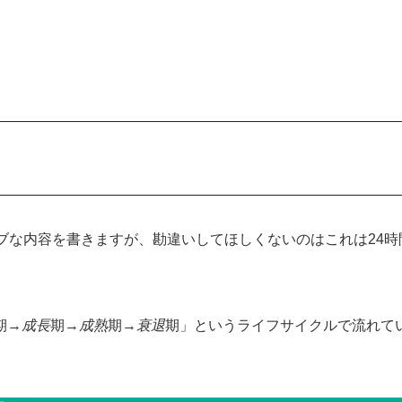
ブな内容を書きますが、勘違いしてほしくないのはこれは24時
期→
成長
期→
成熟
期→
衰退
期」というライフサイクルで流れて