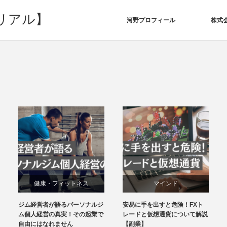
リアル】
河野プロフィール
株式会
マインド
マインド
安易に手を出すと危険！FXト
【副業】２０代３０代が陥りや
経営・マーケティング
経営・マーケティング
レードと仮想通貨について解説
すい危険な心理｜長期的に収入
【副業】
を上げていく方法を徹底解説