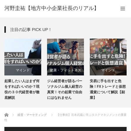
河野圭祐【地方中小企業社長のリアル】
注目の記事 PICK UP！
マインド
健康・フィットネス
マインド
起業したい人はまず何
ジム経営者が語るパー
安易に手を出すと危
経営・マーケティング
経営・マーケティング
経営・マーケティング
をすればいいのか？現
ソナルジム個人経営の
険！FXトレードと仮想
役の３０代経営者が徹
真実！その起業で自由
通貨について解説【副
底解説
にはなれません
業】
ホーム
経営・マーケティング
【仕事術】宮本武蔵に学ぶタスクマネジメントの重要
性