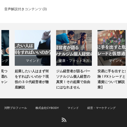
音声解説付きコンテンツ
(3)
マインド
健康・フィットネス
マインド
起業したい人はまず何
ジム経営者が語るパー
安易に手を出すと危
経営・マーケティング
経営・マーケティング
経営・マーケティング
をすればいいのか？現
ソナルジム個人経営の
険！FXトレードと仮想
役の３０代経営者が徹
真実！その起業で自由
通貨について解説【副
底解説
にはなれません
業】
河野プロフィール
株式会社CYBODY
マインド
経営・マーケティング
RSS