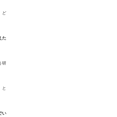
、ど
えた
う研
」と
でい