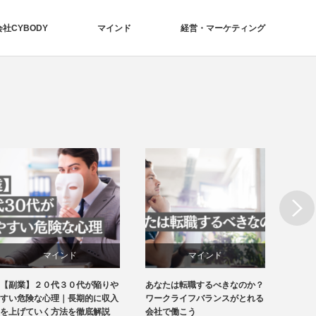
社CYBODY
マインド
経営・マーケティング
Next
マインド
マインド
あなたは転職するべきなのか？
２０代、３０代は何に投資する
もう仕
経営・マーケティング
経営・マーケティング
ワークライフバランスがとれる
べきなのか？将来的な利益を最
ない！
会社で働こう
大化する資産運用とは
法とは