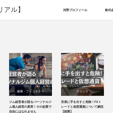
リアル】
河野プロフィール
株式会
マインド
マインド
安易に手を出すと危険！FXト
【副業】２０代３０代が陥りや
経営・マーケティング
経営・マーケティング
レードと仮想通貨について解説
すい危険な心理｜長期的に収入
【副業】
を上げていく方法を徹底解説