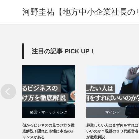
河野圭祐【地方中小企業社長の
注目の記事 PICK UP！
グ
マインド
健康・フィットネス
方を徹
起業したい人はまず何をすれば
ジム経営者が語るパーソナルジ
経営・マーケティング
経営・マーケティング
当のチ
いいのか？現役の３０代経営者
ム個人経営の真実！その起業で
が徹底解説
自由にはなれません